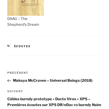
DAAU ‎– The
Shepherd’s Dream
CATÉGORIES
ÉCOUTES
Navigation
Article
PRÉCÉDENT
de
précédent
Makaya McCraven ‎– Universal Beings (2018)
l’article
Article
SUIVANT
suivant
Câbles burndy prototype « Ducto Vires » XPS –
Premières écoutes sur XPS DR/nDac vs burndy Naim