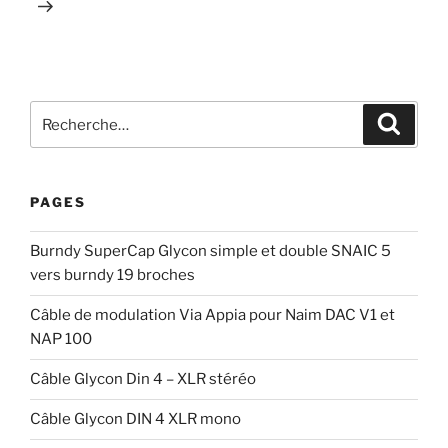
Recherche
Recher
pour
:
PAGES
Burndy SuperCap Glycon simple et double SNAIC 5
vers burndy 19 broches
Câble de modulation Via Appia pour Naim DAC V1 et
NAP 100
Câble Glycon Din 4 – XLR stéréo
Câble Glycon DIN 4 XLR mono