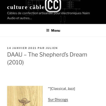
Aller
culture câble
au
Câbles de confection artisanale pour électroniques Naim
contenu
Audio et autres…
principal
Menu
PUBLIÉ
14 JANVIER 2021
PAR
JULIEN
LE
DAAU ‎– The Shepherd’s Dream
(2010)
”’[Classical, Jazz]
Sur Discogs